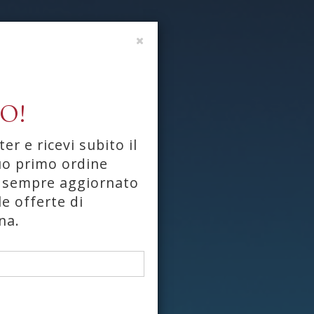
O!
ter e ricevi subito il
uo primo ordine
ai sempre aggiornato
le offerte di
na.