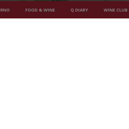
ORNO
FOOD & WINE
Q DIARY
WINE CLUB
HOP
OFFERTE
RE
ICO
o e che produciamo con orgoglio. La
nnovazione e sperimentazione, ci ha portato
 Classico
. Siamo partiti dalla celebrazione
l
vitigno
pricipe nella nostra azienda, per
antenendo sempre l'eccellenza dei
a della Toscana e un grande amore per il