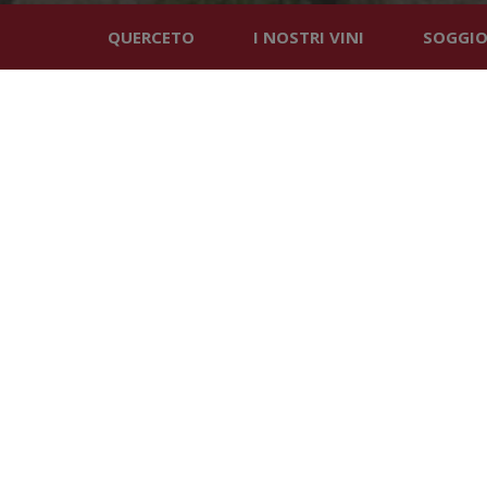
QUERCETO
I NOSTRI VINI
SOGGI
PRENOTA ORA
S
I NOSTRI VINI
PRODOTTI NEL CUO
DEL CHIANTI CLASS
Siamo nel
cuore
del Chianti Classico
, un vino che amiam
nostra passione per questo territorio, unita alla voglia di i
oggi a proporre anche altre tipologie di vino oltre al
Chianti
della grande tradizione Toscana, il
Sangiovese
, che resta i
poi introdurre piccole novità nei vitigni coltivati. Tutto ciò,
m
nostri prodotti
, che racchiudono in sè la profonda essenz